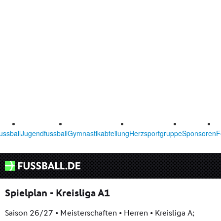
ussball
Jugendfussball
Gymnastikabteilung
Herzsportgruppe
Sponsoren
F