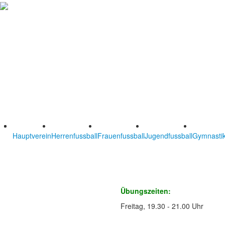
Hauptverein
Herrenfussball
Frauenfussball
Jugendfussball
Gymnastik
Übungszeiten:
Freitag, 19.30 - 21.00 Uhr